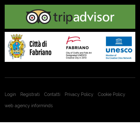
Login
Registrati
Contatti
Privacy Policy
Cookie Policy
web agency informinds