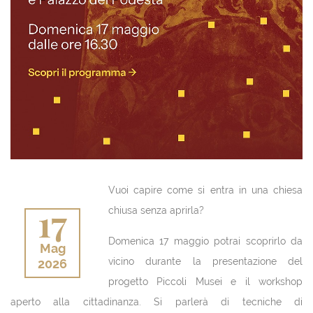
Vuoi capire come si entra in una chiesa
17
chiusa senza aprirla?
Domenica 17 maggio potrai scoprirlo da
Mag
vicino durante la presentazione del
2026
progetto Piccoli Musei e il workshop
aperto alla cittadinanza. Si parlerà di tecniche di