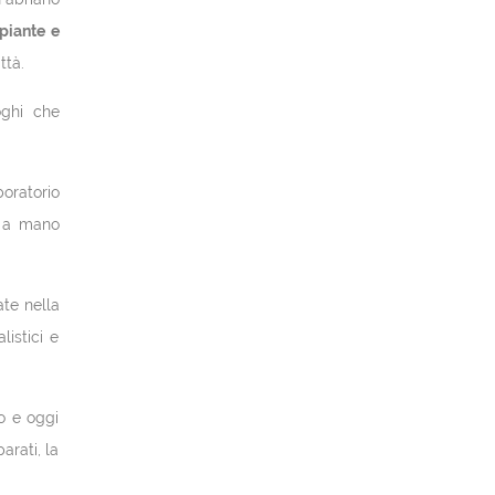
 piante e
ttà.
oghi che
boratorio
ta a mano
ate nella
listici e
o e oggi
arati, la