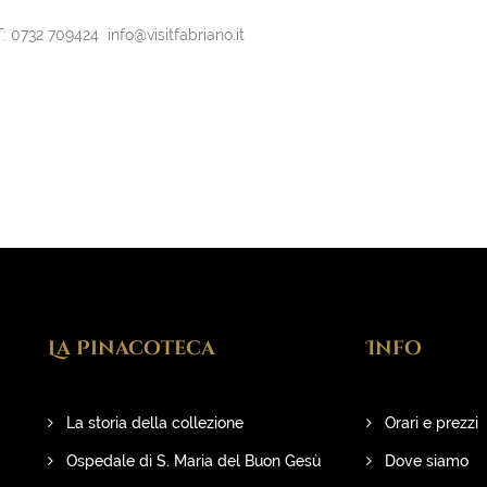
T: 0732 709424 info@visitfabriano.it
La Pinacoteca
Info
La storia della collezione
Orari e prezzi
Ospedale di S. Maria del Buon Gesù
Dove siamo