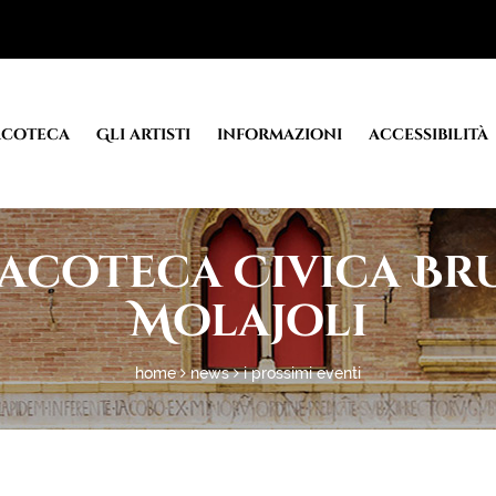
acoteca
Gli artisti
informazioni
accessibilità
acoteca Civica B
Molajoli
home
news
i prossimi eventi