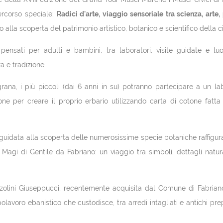
ercorso speciale:
Radici d'arte, viaggio sensoriale tra scienza, arte,
 alla scoperta del patrimonio artistico, botanico e scientifico della ci
nsati per adulti e bambini, tra laboratori, visite guidate e lu
a e tradizione.
grana, i più piccoli (dai 6 anni in su) potranno partecipare a un la
sione per creare il proprio erbario utilizzando carta di cotone fat
ta guidata alla scoperta delle numerosissime specie botaniche raffigur
Magi di Gentile da Fabriano: un viaggio tra simboli, dettagli natura
azzolini Giuseppucci, recentemente acquisita dal Comune di Fabrian
lavoro ebanistico che custodisce, tra arredi intagliati e antichi prep