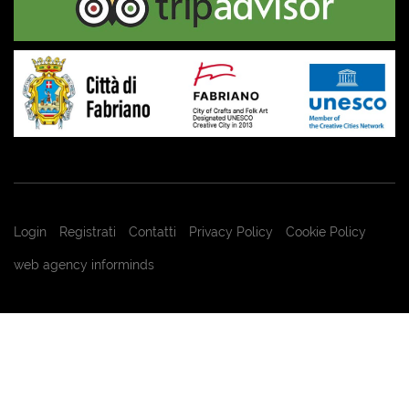
Login
Registrati
Contatti
Privacy Policy
Cookie Policy
web agency informinds